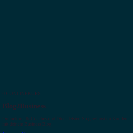
0 € ONLINEKURS
Blog2Business
Onlinekurs für Coaches und Dienstleister: So gewinnst du Kunden
mit deinem Business Blog